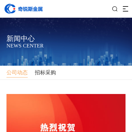

新
闻
中
心
N
E
W
S
C
E
N
T
E
R
公司动态
招标采购